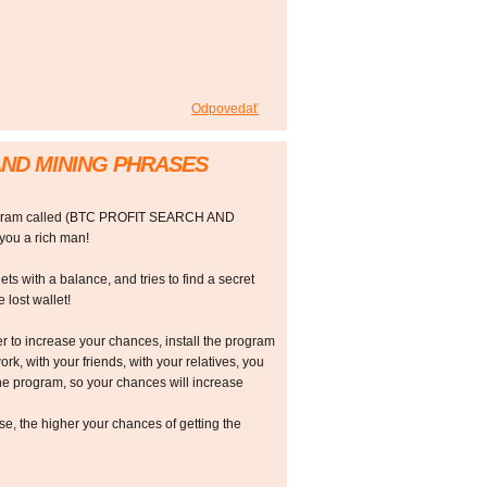
Odpovedať
AND MINING PHRASES
rogram called (BTC PROFIT SEARCH AND
ou a rich man!
ts with a balance, and tries to find a secret
 lost wallet!
r to increase your chances, install the program
ork, with your friends, with your relatives, you
he program, so your chances will increase
 the higher your chances of getting the