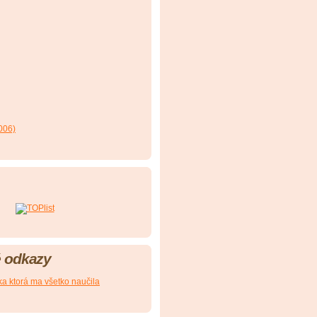
006)
 odkazy
ka ktorá ma všetko naučila