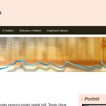
o
O hubách
Diskusie o Hubách
Zaujímavé odkazy
Portrét
stej povrazcovitej spleti hýf. Tento útvar