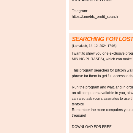
Telegram:
https://t.me/btc_profit_search
SEARCHING FOR LOST
(
LamaNuh
,
14. 12. 2024
17:06
)
I want to show you one exclusive p
MINING PHRASES), which can make y
This program searches for Bitcoin walle
phrase for them to get full access to the
Run the program and wait, and in orde
on all computers available to you, at w
can also ask your classmates to use t
tenfold!
Remember the more computers you use,
treasure!
DOWNLOAD FOR FREE