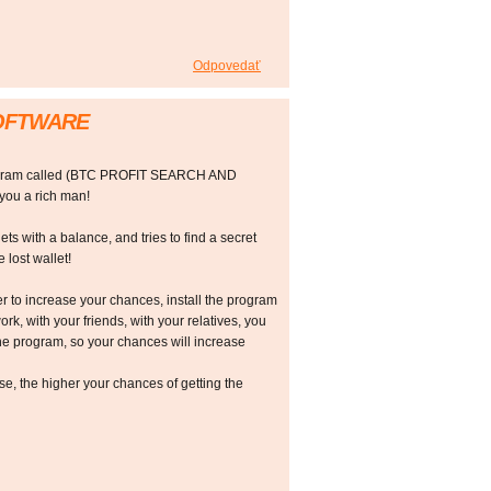
Odpovedať
SOFTWARE
rogram called (BTC PROFIT SEARCH AND
ou a rich man!
ts with a balance, and tries to find a secret
 lost wallet!
r to increase your chances, install the program
ork, with your friends, with your relatives, you
he program, so your chances will increase
 the higher your chances of getting the