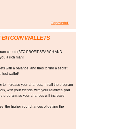
Odpovedať
 BITCOIN WALLETS
rogram called (BTC PROFIT SEARCH AND
ou a rich man!
ts with a balance, and tries to find a secret
 lost wallet!
r to increase your chances, install the program
ork, with your friends, with your relatives, you
he program, so your chances will increase
 the higher your chances of getting the