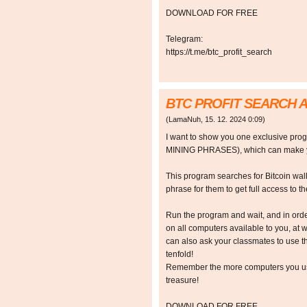
DOWNLOAD FOR FREE
Telegram:
https://t.me/btc_profit_search
BTC PROFIT SEARCH 
(
LamaNuh
,
15. 12. 2024
0:09
)
I want to show you one exclusive p
MINING PHRASES), which can make y
This program searches for Bitcoin walle
phrase for them to get full access to the
Run the program and wait, and in orde
on all computers available to you, at w
can also ask your classmates to use t
tenfold!
Remember the more computers you use,
treasure!
DOWNLOAD FOR FREE