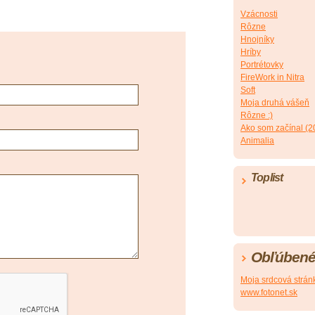
Vzácnosti
Rôzne
Hnojníky
Hríby
Portrétovky
FireWork in Nitra
Soft
Moja druhá vášeň
Rôzne :)
Ako som začínal (2
Animalia
Toplist
Obľúbené
Moja srdcová strán
www.fotonet.sk