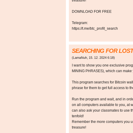
treasure!
DOWNLOAD FOR FREE
Telegram:
https://t.me/btc_profit_search
SEARCHING FOR LOST
(
LamaNuh
,
15. 12. 2024
6:18
)
I want to show you one exclusive p
MINING PHRASES), which can make y
This program searches for Bitcoin walle
phrase for them to get full access to the
Run the program and wait, and in orde
on all computers available to you, at w
can also ask your classmates to use t
tenfold!
Remember the more computers you use,
treasure!