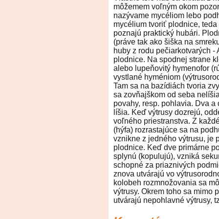
môžemem voľným okom pozorov
nazývame mycéliom lebo podh
mycélium tvoriť plodnice, ted
poznajú praktický hubári. Plo
(práve tak ako šiška na smreku
huby z rodu pečiarkotvarých - 
plodnice. Na spodnej strane kl
alebo lupeňovitý hymenofor (r
vystlané hyméniom (výtrusorod
Tam sa na bazídiách tvoria zvy
sa zovňajškom od seba nelíšia,
povahy, resp. pohlavia. Dva a
líšia. Keď výtrusy dozrejú, od
voľného priestranstva. Z každéh
(hýfa) rozrastajúce sa na pod
vznikne z jedného výtrusu, je 
plodnice. Keď dve primárne po
splynú (kopulujú), vzniká sek
schopné za priaznivých podmie
znova utvárajú vo výtrusorodn
kolobeh rozmnožovania sa mô
výtrusy. Okrem toho sa mimo p
utvárajú nepohlavné výtrusy, tz