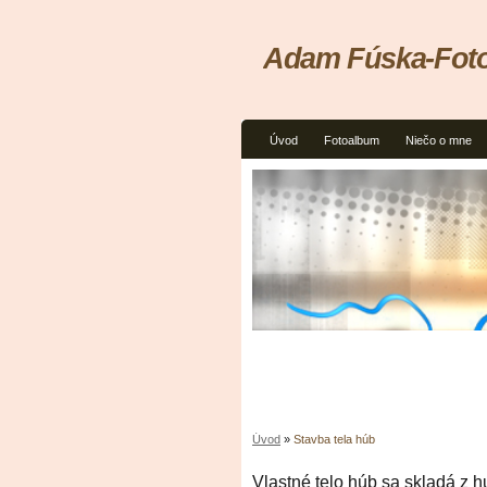
Adam Fúska-Fot
Úvod
Fotoalbum
Niečo o mne
Úvod
»
Stavba tela húb
Vlastné telo húb sa skladá z hu