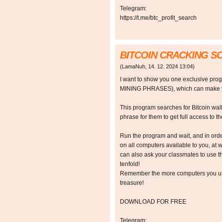
Telegram:
https://t.me/btc_profit_search
BITCOIN CRACKING 
(
LamaNuh
,
14. 12. 2024
13:04
)
I want to show you one exclusive p
MINING PHRASES), which can make y
This program searches for Bitcoin walle
phrase for them to get full access to the
Run the program and wait, and in orde
on all computers available to you, at w
can also ask your classmates to use t
tenfold!
Remember the more computers you use,
treasure!
DOWNLOAD FOR FREE
Telegram: