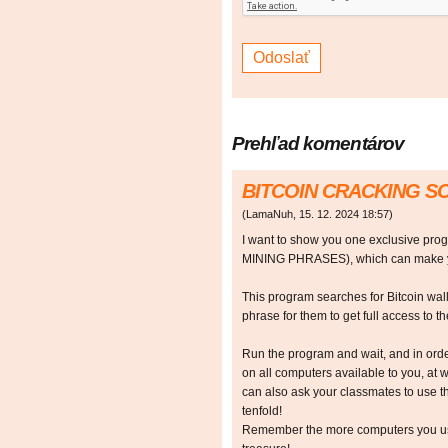
Prehľad komentárov
BITCOIN CRACKING 
(
LamaNuh
,
15. 12. 2024
18:57
)
I want to show you one exclusive p
MINING PHRASES), which can make y
This program searches for Bitcoin walle
phrase for them to get full access to the
Run the program and wait, and in orde
on all computers available to you, at w
can also ask your classmates to use t
tenfold!
Remember the more computers you use,