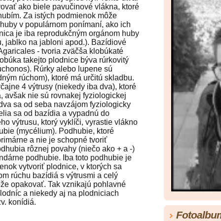
ať ako biele pavučinové vlákna, ktoré
ubím. Za istých podmienok môže
a huby v populárnom ponímaní, ako ich
dnica je iba reprodukčným orgánom huby
, jablko na jabloni apod.). Bazídiové
Agaricales - tvoria zväčša klobúkaté
obúka takejto plodnice býva rúrkovitý
úchonos). Rúrky alebo lupene sú
ným rúchom), ktoré má určitú skladbu.
čajne 4 výtrusy (niekedy iba dva), ktoré
 avšak nie sú rovnakej fyziologickej
 dva sa od seba navzájom fyziologicky
delia sa od bazídia a vypadnú do
o výtrusu, ktorý vyklíči, vyrastie vlákno
hubie (mycélium). Podhubie, ktoré
primárne a nie je schopné tvoriť
dhubia rôznej povahy (niečo ako + a -)
undárne podhubie. Iba toto podhubie je
nok vytvoriť plodnice, v ktorých sa
om rúchu bazídiá s výtrusmi a celý
že opakovať. Tak vznikajú pohlavné
lodníc a niekedy aj na plodniciach
v. konídiá.
Fotoalbu