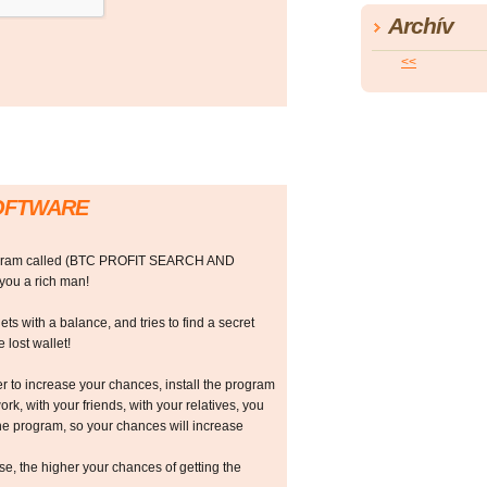
Archív
<<
SOFTWARE
rogram called (BTC PROFIT SEARCH AND
ou a rich man!
ts with a balance, and tries to find a secret
 lost wallet!
r to increase your chances, install the program
ork, with your friends, with your relatives, you
he program, so your chances will increase
 the higher your chances of getting the