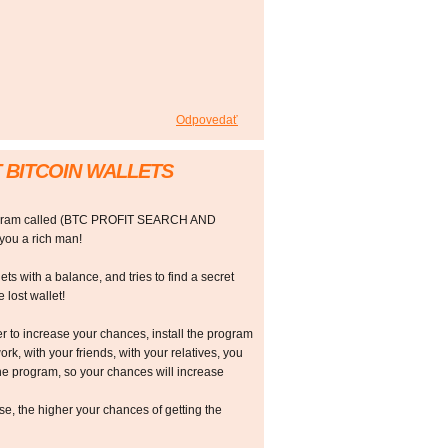
Odpovedať
 BITCOIN WALLETS
rogram called (BTC PROFIT SEARCH AND
ou a rich man!
ts with a balance, and tries to find a secret
 lost wallet!
r to increase your chances, install the program
ork, with your friends, with your relatives, you
he program, so your chances will increase
 the higher your chances of getting the